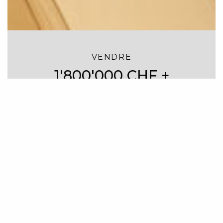
VENDRE
1'800'000 CHF +
parking
VÉSENAZ
Appartement 5 pièces lumineux et
calme - Vésenaz centre
+41 22 860 14 38