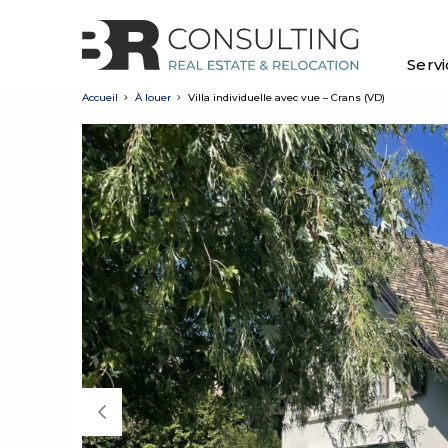
Serv
Accueil
À louer
Villa individuelle avec vue – Crans (VD)
Previous Slide