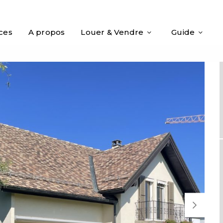
ices
A propos
Louer & Vendre
Guide
Next S