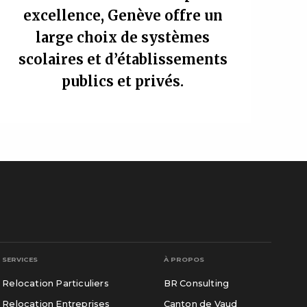
excellence, Genève offre un
large choix de systèmes
scolaires et d’établissements
publics et privés.
SERVICES
À PROPOS
Relocation Particuliers
BR Consulting
Relocation Entreprises
Canton de Vaud