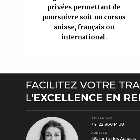
privées permettant de
poursuivre soit un cursus
suisse, français ou
international.
FACILITEZ VOTRE TRA
L'
EXCELLENCE EN R
TÉLÉPHONE
+41 22 860 14 38
ADRESSE
48, route des Acacias